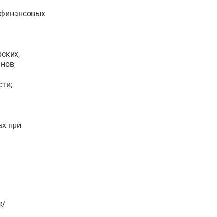
 финансовых
ских,
нов;
сти;
ах при
е/