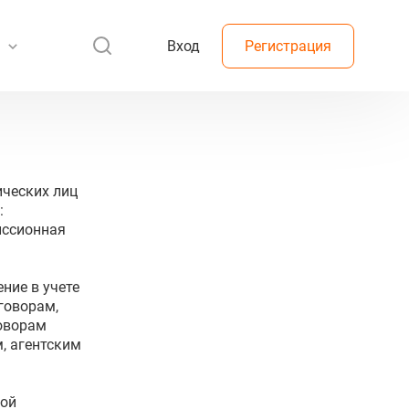
Вход
Регистрация
ических лиц
:
иссионная
ние в учете
говорам,
говорам
, агентским
кой