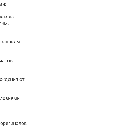
ми;
жах из
ины,
условиям
иатов,
ождения от
условиями
 оригиналов