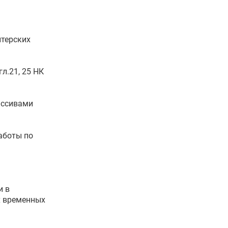
лтерских
л.21, 25 НК
массивами
аботы по
и в
х временных