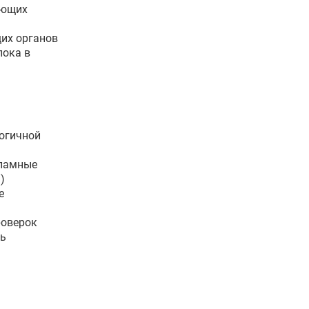
ующих
их органов
лока в
логичной
ламные
)
е
роверок
ть