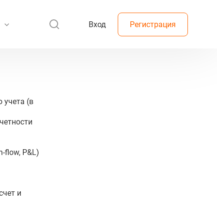
Вход
Регистрация
 учета (в
тчетности
-flow, P&L)
счет и