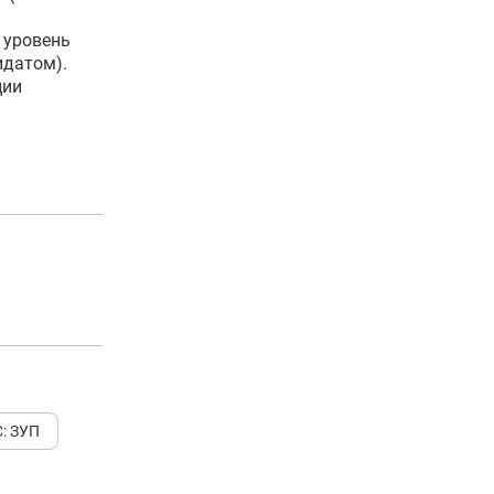
й уровень
идатом).
ции
С: ЗУП