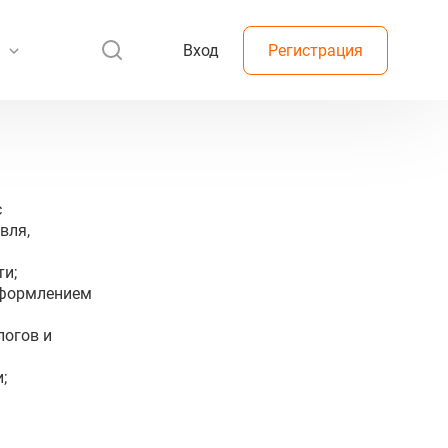
Вход
Регистрация
с
вля,
ти;
оформлением
логов и
;