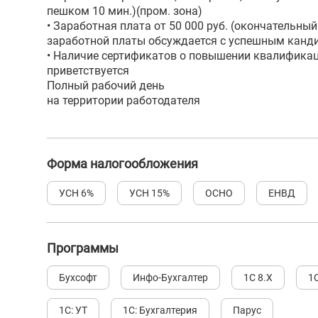
пешком 10 мин.)(пром. зона)
• Заработная плата от 50 000 руб. (окончательны
заработной платы обсуждается с успешным канд
• Наличие сертификатов о повышении квалифика
приветствуется
Полный рабочий день
на территории работодателя
Форма налогообложения
УСН 6%
УСН 15%
ОСНО
ЕНВД
Программы
Бухсофт
Инфо-Бухгалтер
1С 8.Х
1
1С: УТ
1С: Бухгалтерия
Парус