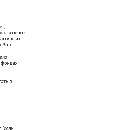
ет;
 налогового
рмативных
работы
циях
 фондах;
тать в
 (если