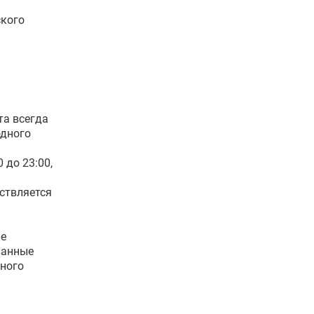
ского
та всегда
одного
0 до 23:00,
ствляется
ые
ванные
ного