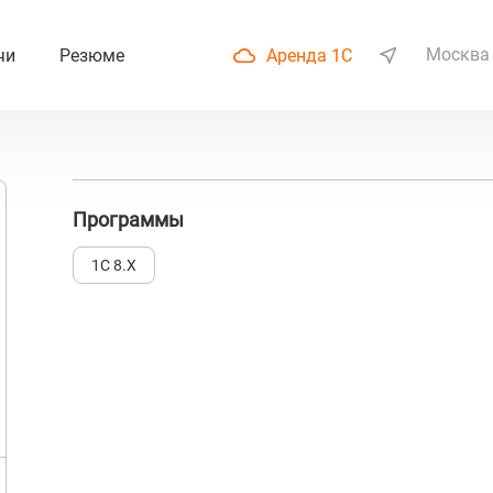
Москва
чи
Резюме
Аренда 1С
Программы
1С 8.Х