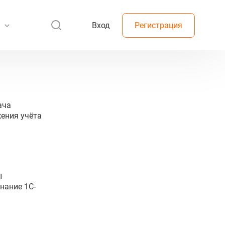
Вход
Регистрация
ача
ения учёта
ы
нание 1С-