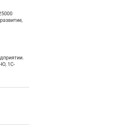
25000
развитие,
едприятии.
О, 1С-