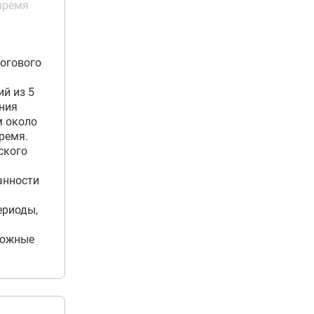
время
логового
й из 5
ния
м около
ремя.
ского
анности
ериоды,
ложные