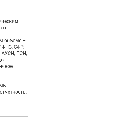
ическим
а в
ом объеме –
ИФНС, СФР,
 АУСН, ПСН,
до
ичное
емы
отчетность,