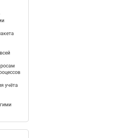
+
ми
пакета
 всей
просам
роцессов
ия учёта
угими