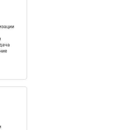
изации
и
сдача
ние
и