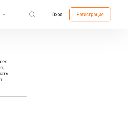
Вход
Регистрация
всех
я,
мать
т.