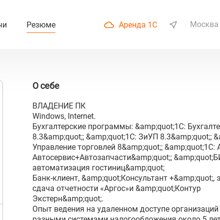
Москва
чи
Резюме
Аренда 1С
О себе
ВЛАДЕНИЕ ПК
Windows, Internet.
Бухгалтерские программы: &amp;quot;1C: Бухгалт
8.3&amp;quot;; &amp;quot;1С: ЗиУП 8.3&amp;quot;; &
Управление торговлей 8&amp;quot;; &amp;quot;1С: 
Автосервис+Автозапчасти&amp;quot;; &amp;quot;БИ
автоматизация гостиниц&amp;quot;
Банк-клиент, &amp;quot;Консультант +&amp;quot;,
сдача отчетности «Аргос»и &amp;quot;Контур
Экстерн&amp;quot;.
Опыт ведения на удаленном доступе организаций 
разными системами налогообложения около 5 лет