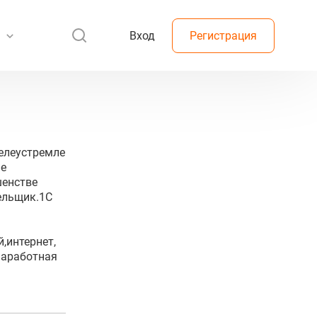
Вход
Регистрация
елеустремле
ие
шенстве
ельщик.1С
й,интернет,
Заработная