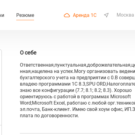
Москва
чи
Резюме
Аренда 1С
О себе
Ответственная,пунктуальная,доброжелательная,ц
нная,нацелена на успех.Могу организовать веден
бухгалтерского учета на предприятии с 0.В совер
владею программами 1С 8.3,SPU ORD,Налогоплат
знаю все конфигурации (7.7; 8.1; 8.2; 8.3). Хорошо
ориентируюсь с работой в программах Microsoft
Word;Microsoft Excel, работаю с любой орг.технико
эл.почта, Банк-клиент. Имею свой хоум офис, ИП.
плата по договоренности.