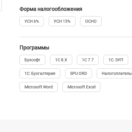
Форма налогообложения
УСН 6%
УСН 15%
ОСНО
Программы
Бухсофт
1С 8.Х
1С 7.7
1С: ЗУП
1С: Бухгалтерия
SPU ORD
Налогоплател
Microsoft Word
Microsoft Excel