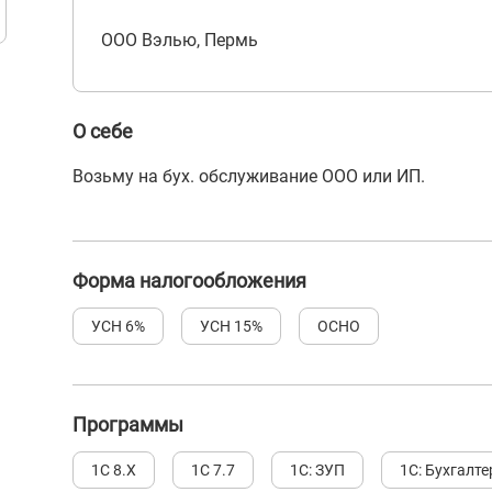
ООО Вэлью, Пермь
О себе
Возьму на бух. обслуживание ООО или ИП.
Форма налогообложения
УСН 6%
УСН 15%
ОСНО
Программы
1С 8.Х
1С 7.7
1С: ЗУП
1С: Бухгалте