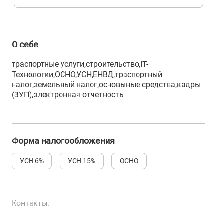
О себе
траспортные услуги,строительство,IT-
Технологии,ОСНО,УСН,ЕНВД,траспортный
налог,земельный налог,основыные средства,кадры
(ЗУП),электронная отчетность
Форма налогообложения
УСН 6%
УСН 15%
ОСНО
Контакты: