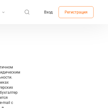
Вход
Регистрация
стичном
ридическим
ьности.
амках
терских
бухгалтер
ется
-mail с
 в