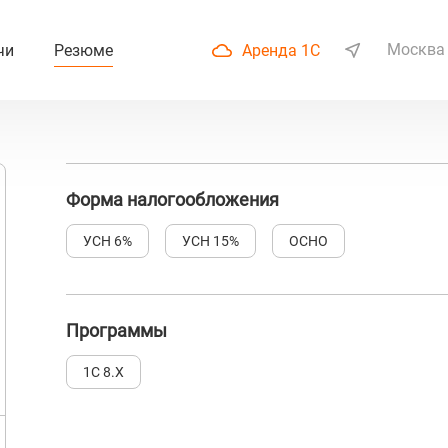
Москва
чи
Резюме
Аренда 1С
Форма налогообложения
УСН 6%
УСН 15%
ОСНО
Программы
1С 8.Х