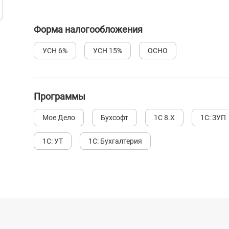
Форма налогообложения
УСН 6%
УСН 15%
ОСНО
Программы
Мое Дело
Бухсофт
1С 8.Х
1С: ЗУП
1С: УТ
1С: Бухгалтерия