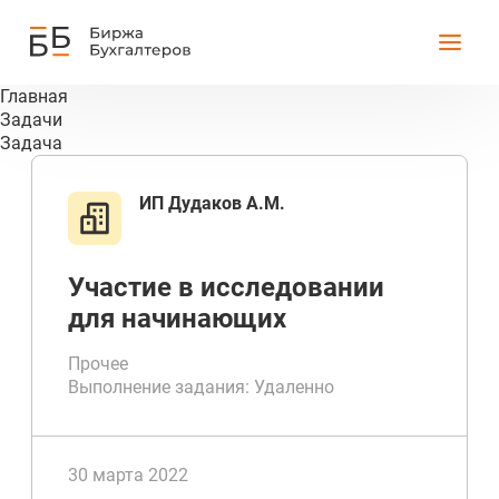
Главная
Задачи
Задача
ИП Дудаков А.М.
Участие в исследовании
для начинающих
бухгалтеров или тех, кто
Прочее
хочет освежить свои
Выполнение задания: Удаленно
знания в бухучете
Срок выполнения до 1 дней
30 марта 2022