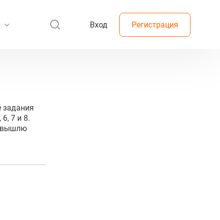
Вход
Регистрация
е задания
, 7 и 8.
е вышлю