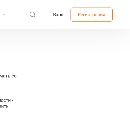
Вход
Регистрация
b
мать со
ости -
енты